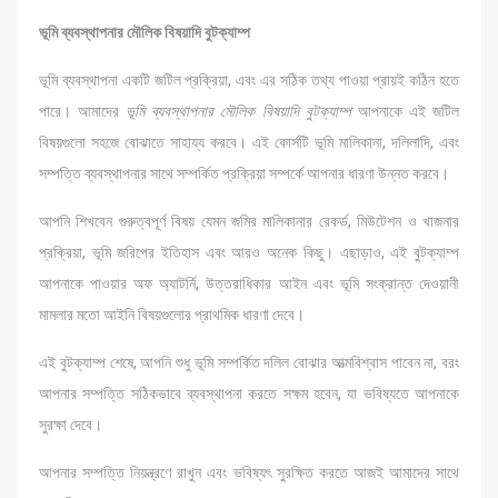
ভূমি ব্যবস্থাপনার মৌলিক বিষয়াদি বুটক্যাম্প
ভূমি ব্যবস্থাপনা একটি জটিল প্রক্রিয়া, এবং এর সঠিক তথ্য পাওয়া প্রায়ই কঠিন হতে
পারে। আমাদের
ভূমি ব্যবস্থাপনার মৌলিক বিষয়াদি বুটক্যাম্প
আপনাকে এই জটিল
বিষয়গুলো সহজে বোঝাতে সাহায্য করবে। এই কোর্সটি ভূমি মালিকানা, দলিলাদি, এবং
সম্পত্তি ব্যবস্থাপনার সাথে সম্পর্কিত প্রক্রিয়া সম্পর্কে আপনার ধারণা উন্নত করবে।
আপনি শিখবেন গুরুত্বপূর্ণ বিষয় যেমন জমির মালিকানার রেকর্ড, মিউটেশন ও খাজনার
প্রক্রিয়া, ভূমি জরিপের ইতিহাস এবং আরও অনেক কিছু। এছাড়াও, এই বুটক্যাম্প
আপনাকে পাওয়ার অফ অ্যাটর্নি, উত্তরাধিকার আইন এবং ভূমি সংক্রান্ত দেওয়ানী
মামলার মতো আইনি বিষয়গুলোর প্রাথমিক ধারণা দেবে।
এই বুটক্যাম্প শেষে, আপনি শুধু ভূমি সম্পর্কিত দলিল বোঝার আত্মবিশ্বাস পাবেন না, বরং
আপনার সম্পত্তি সঠিকভাবে ব্যবস্থাপনা করতে সক্ষম হবেন, যা ভবিষ্যতে আপনাকে
সুরক্ষা দেবে।
আপনার সম্পত্তি নিয়ন্ত্রণে রাখুন এবং ভবিষ্যৎ সুরক্ষিত করতে আজই আমাদের সাথে